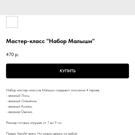
Мастер-класс "Набор Малыши"
470
р.
КУПИТЬ
Набор мастер-классов Малыши содержит описание 4 героев:
- вязаный Лось;
- вязаный Оленёнок;
- вязаный Козлик;
- вязаная Овечка.
Размер готовых игрушек от 7 до 9 см
Пряжа YarnArt jeans. Но можно вязать из любой.