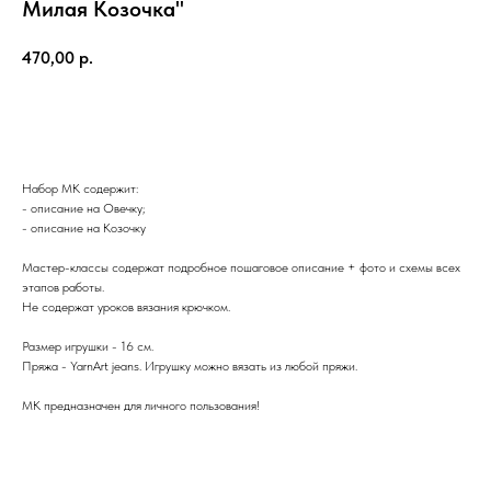
Милая Козочка"
470,00
р.
КУПИТЬ
Набор МК содержит:
- описание на Овечку;
- описание на Козочку
Мастер-классы содержат подробное пошаговое описание + фото и схемы всех
этапов работы.
Не содержат уроков вязания крючком.
Размер игрушки - 16 см.
Пряжа - YarnArt jeans. Игрушку можно вязать из любой пряжи.
МК предназначен для личного пользования!