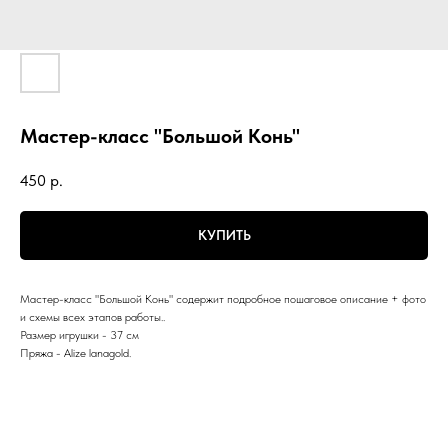
Мастер-класс "Большой Конь"
450
р.
КУПИТЬ
Мастер-класс "Большой Конь" содержит подробное пошаговое описание + фото
и схемы всех этапов работы..
Размер игрушки - 37 см
Пряжа - Alize lanagold.